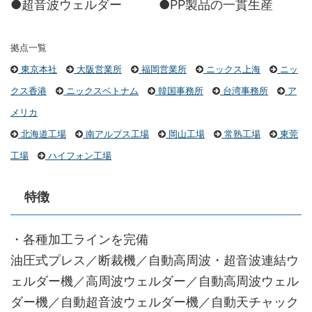
●超音波ウェルダー
●PP製品の一貫生産
拠点一覧
東京本社
大阪営業所
福岡営業所
ニックス上海
ニッ
クス香港
ニックスベトナム
韓国事務所
台湾事務所
ア
メリカ
北海道工場
南アルプス工場
岡山工場
常熟工場
東莞
工場
ハイフォン工場
特徴
・各種加工ラインを完備
油圧式プレス／断裁機／自動高周波・超音波連結ウ
ェルダー機／高周波ウェルダー／自動高周波ウェル
ダー機／自動超音波ウェルダー機／自動天チャック