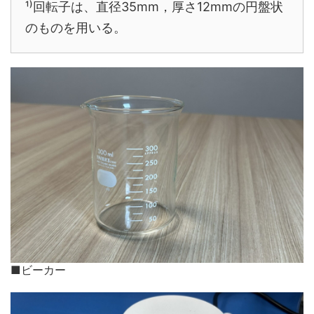
¹⁾回転子は、直径35mm，厚さ12mmの円盤状
のものを用いる。
■ビーカー