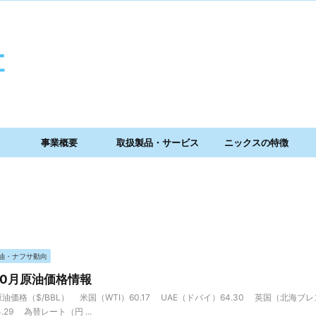
事業概要
取扱製品・サービス
ニックスの特徴
油・ナフサ動向
年10月原油価格情報
油価格（$/BBL） 米国（WTI）60.17 UAE（ドバイ）64.30 英国（北海ブレン
4.29 為替レート（円 ...