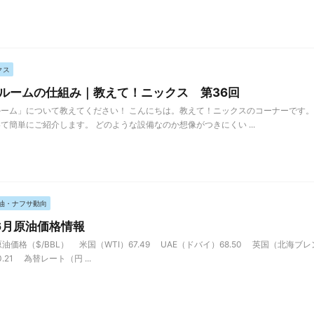
クス
ルームの仕組み｜教えて！ニックス 第36回
ーム」について教えてください！ こんにちは。教えて！ニックスのコーナーです。
て簡単にご紹介します。 どのような設備なのか想像がつきにくい ...
油・ナフサ動向
年6月原油価格情報
油価格（$/BBL） 米国（WTI）67.49 UAE（ドバイ）68.50 英国（北海ブレン
0.21 為替レート（円 ...