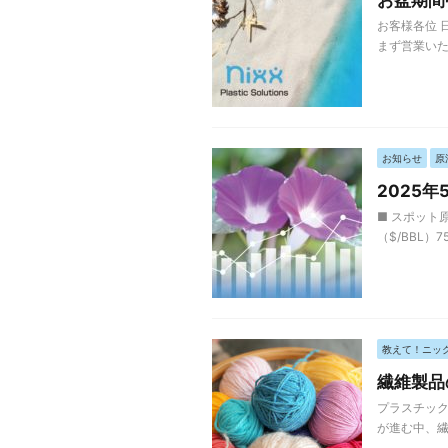
お盆期間
お客様各位 
まず営業いた
お知らせ
原
2025
■ スポット原
（$/BBL）7
教えて！ニッ
繊維製品
プラスチック
が進む中、繊