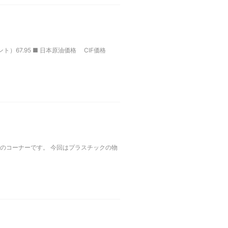
ト）67.95 ■ 日本原油価格 CIF価格
のコーナーです。 今回はプラスチックの物