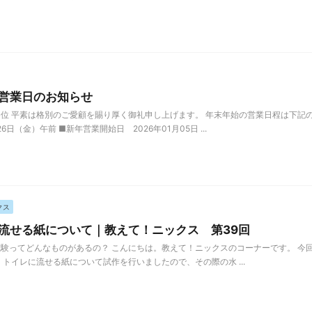
営業日のお知らせ
位 平素は格別のご愛顧を賜り厚く御礼申し上げます。 年末年始の営業日程は下記
月26日（金）午前 ■新年営業開始日 2026年01月05日 ...
クス
流せる紙について｜教えて！ニックス 第39回
験ってどんなものがあるの？ こんにちは。教えて！ニックスのコーナーです。 今回
、トイレに流せる紙について試作を行いましたので、その際の水 ...