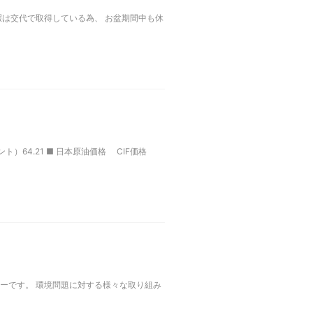
暇は交代で取得している為、 お盆期間中も休
ト）64.21 ■ 日本原油価格 CIF価格
ーです。 環境問題に対する様々な取り組み