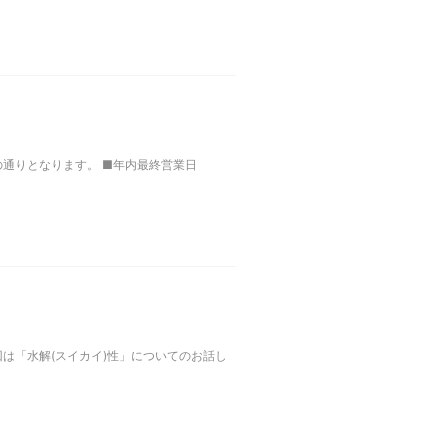
の通りとなります。 ■年内最終営業日
は「水解(スイカイ)性」についてのお話し