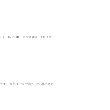
ト）67.75 ■ 日本原油価格 CIF価格
です。 今回は日常生活などから排出され