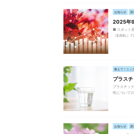
お知らせ
原
2025
■ スポット原
（$/BBL）7
教えて！ニッ
プラスチ
プラスチック
性についての
お知らせ
原