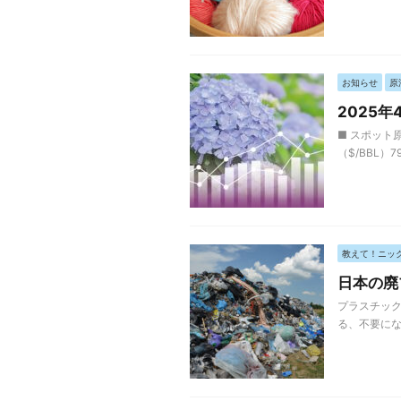
お知らせ
原
2025
■ スポット原
（$/BBL）7
教えて！ニッ
日本の廃
プラスチック
る、不要にな