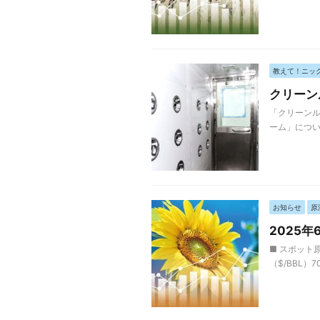
教えて！ニッ
クリーン
「クリーンル
ーム」につい
お知らせ
原
2025
■ スポット原
（$/BBL）7