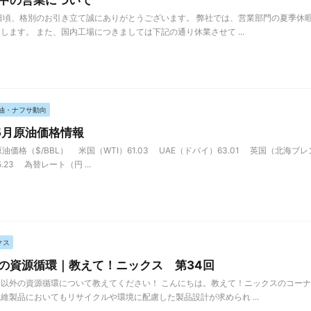
中の営業について
日頃、格別のお引き立て誠にありがとうございます。 弊社では、営業部門の夏季休
します。 また、国内工場につきましては下記の通り休業させて ...
油・ナフサ動向
年5月原油価格情報
油価格（$/BBL） 米国（WTI）61.03 UAE（ドバイ）63.01 英国（北海ブレン
5.23 為替レート（円 ...
クス
の資源循環｜教えて！ニックス 第34回
以外の資源循環について教えてください！ こんにちは。教えて！ニックスのコーナ
維製品においてもリサイクルや環境に配慮した製品設計が求められ ...