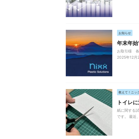
お知らせ
年末年始
お取引様 各
2025年12
教えて！ニッ
トイレに
紙に関する試
です。 最近