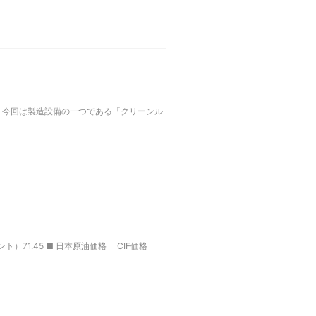
 今回は製造設備の一つである「クリーンル
ト）71.45 ■ 日本原油価格 CIF価格