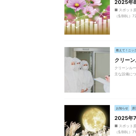
2025
■ スポット原
（$/BBL）7
教えて！ニッ
クリーン
クリーンルー
主な設備につ
お知らせ
原
2025
■ スポット原
（$/BBL）7