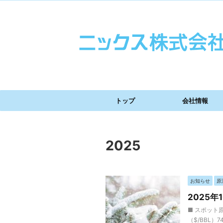
トップ
会社情報
2025
お知らせ
原
2025
■ スポット原
（$/BBL）7