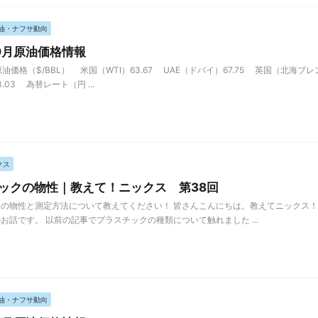
油・ナフサ動向
年9月原油価格情報
油価格（$/BBL） 米国（WTI）63.67 UAE（ドバイ）67.75 英国（北海ブレン
3.03 為替レート（円 ...
クス
ックの物性｜教えて！ニックス 第38回
の物性と測定方法について教えてください！ 皆さんこんにちは。教えてニックス！
お話です。 以前の記事でプラスチックの種類について触れました ...
油・ナフサ動向